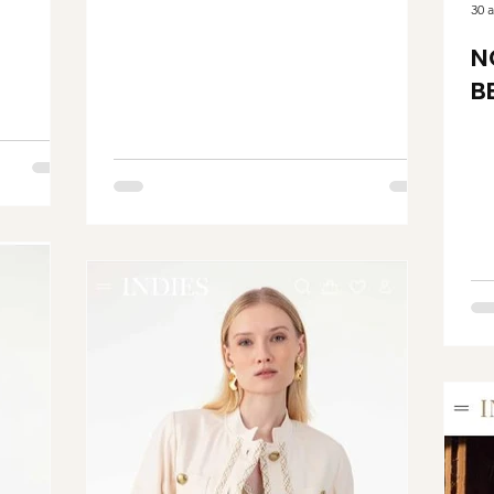
30 
N
B