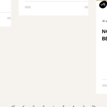
30 
N
B
2
3
4
5
6