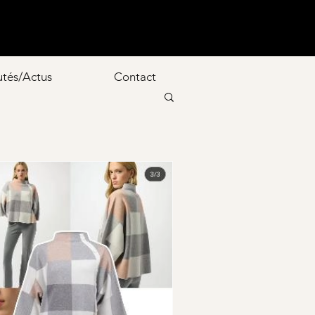
tés/Actus
Contact