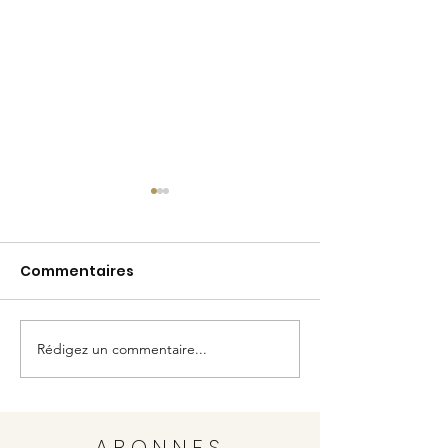
Commentaires
SUMMER DAYS
Rédigez un commentaire...
Vente savons
Marseille
ABONNES