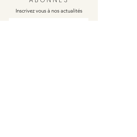
Inscrivez vous à nos actualités
Envoyer
Justine
4 rue de la poste
21000 DIJON
Indies / Bleu Blanc Rouge
6 rue de la poste
21000 DIJON