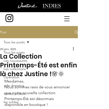
Post
Tous les posts
29 janv. 2025
Tous les posts
La Collection
Les nouveautés
Printemps-Été est enfin
Les collections
là chez Justine !🌸🌞
Opération
Mesdames,
vide dressing
Nous sommes ravis de vous annoncer 
que notre nouvelle collection 
ventes privées
Printemps-Été est désormais 
les soldes
disponible en boutique !