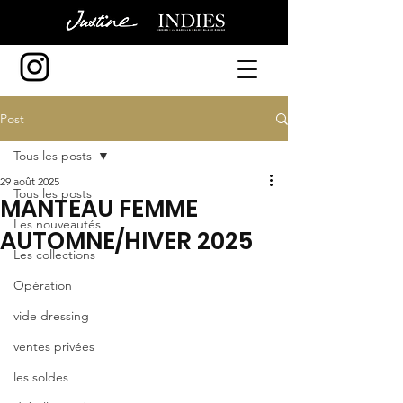
Post
Tous les posts
29 août 2025
Tous les posts
MANTEAU FEMME
Les nouveautés
AUTOMNE/HIVER 2025
Les collections
Opération
vide dressing
ventes privées
les soldes