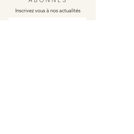
Inscrivez vous à nos actualités
Envoyer
Justine
4 rue de la poste
21000 DIJON
Indies / Bleu Blanc Rouge
6 rue de la poste
21000 DIJON