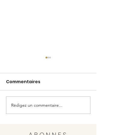
Commentaires
SUMMER DAYS
Rédigez un commentaire...
Vente savons
Marseille
ABONNES