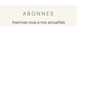
ABONNES
Inscrivez vous à nos actualités
Envoyer
Justine
4 rue de la poste
21000 DIJON
Indies / Bleu Blanc Rouge