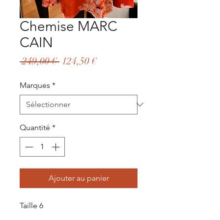
Chemise MARC
CAIN
Prix
Prix
 249,00 € 
124,50 €
original
promotionnel
Marques
*
Quantité
*
Ajouter au panier
Taille 6