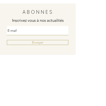
ABONNES
Inscrivez vous à nos actualités
Envoyer
Justine
4 rue de la poste
21000 DIJON
Indies / Bleu Blanc Rouge