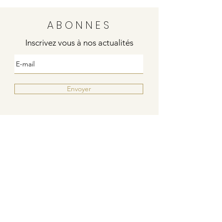
ABONNES
Inscrivez vous à nos actualités
Envoyer
Justine
4 rue de la poste
21000 DIJON
Indies / Bleu Blanc Rouge