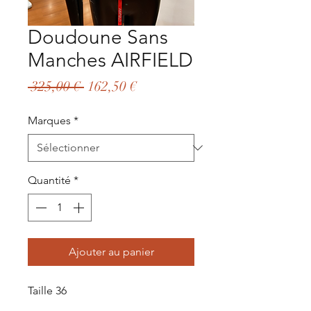
Doudoune Sans
Manches AIRFIELD
Prix
Prix
 325,00 € 
162,50 €
original
promotionnel
Marques
*
Quantité
*
Ajouter au panier
Taille 36