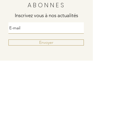
ABONNES
Inscrivez vous à nos actualités
Envoyer
Justine
4 rue de la poste
21000 DIJON
Indies / Bleu Blanc Rouge
6 rue de la poste