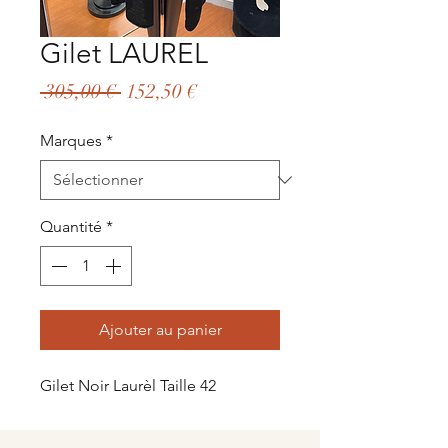
Gilet LAUREL
Prix
Prix
 305,00 € 
152,50 €
original
promotionnel
Marques
*
Quantité
*
Ajouter au panier
Gilet Noir Laurèl Taille 42