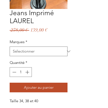
Jeans Imprimé
LAUREL
Prix
Prix
 278,00 € 
139,00 €
original
promotionnel
Marques
*
Quantité
*
Ajouter au panier
Taille 34, 38 et 40