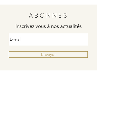
ABONNES
Inscrivez vous à nos actualités
Envoyer
Justine
4 rue de la poste
21000 DIJON
Indies / Bleu Blanc Rouge