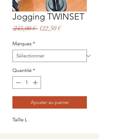
Jogging TWINSET
Prix
Prix
 245,00 € 
122,50 €
original
promotionnel
Marques
*
Quantité
*
Ajouter au panier
Taille L