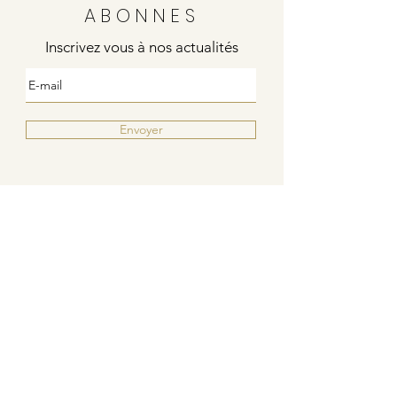
ABONNES
Inscrivez vous à nos actualités
Envoyer
Justine
4 rue de la poste
21000 DIJON
Indies / Bleu Blanc Rouge
6 rue de la poste