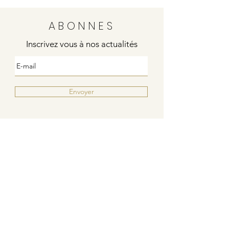
ABONNES
Inscrivez vous à nos actualités
Envoyer
Justine
4 rue de la poste
21000 DIJON
Indies / Bleu Blanc Rouge