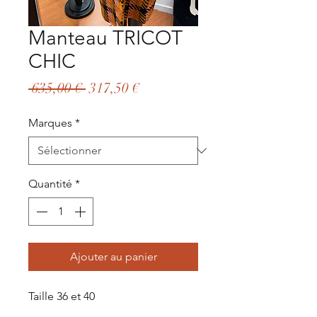
Manteau TRICOT
CHIC
Prix
Prix
 635,00 € 
317,50 €
original
promotionnel
Marques
*
Quantité
*
Ajouter au panier
Taille 36 et 40