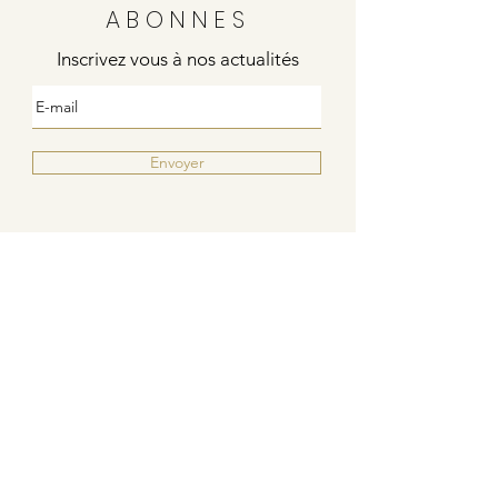
ABONNES
Inscrivez vous à nos actualités
Envoyer
Justine
4 rue de la poste
21000 DIJON
Indies / Bleu Blanc Rouge
6 rue de la poste