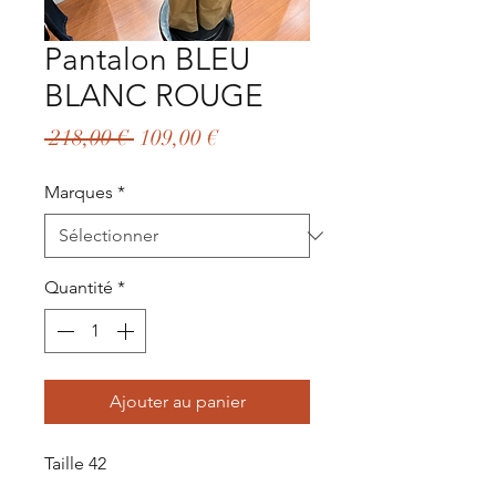
Pantalon BLEU
BLANC ROUGE
Prix
Prix
 218,00 € 
109,00 €
original
promotionnel
Marques
*
Quantité
*
Ajouter au panier
Taille 42