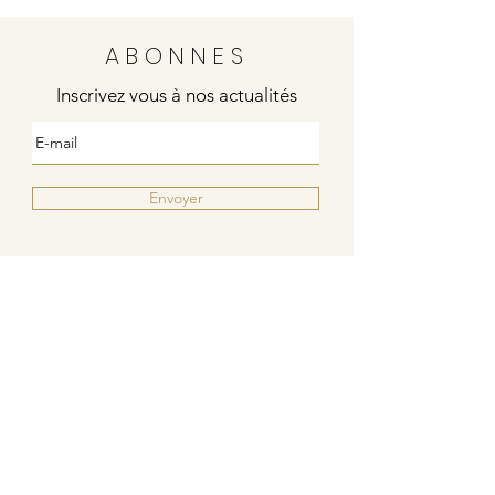
ABONNES
Inscrivez vous à nos actualités
Envoyer
Justine
4 rue de la poste
21000 DIJON
Indies / Bleu Blanc Rouge