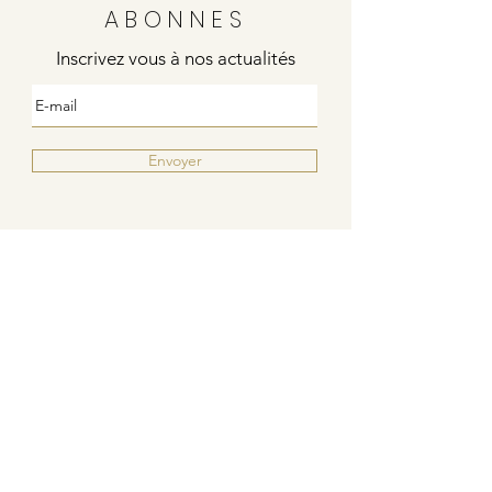
ABONNES
Inscrivez vous à nos actualités
Envoyer
Justine
4 rue de la poste
21000 DIJON
Indies / Bleu Blanc Rouge
6 rue de la poste