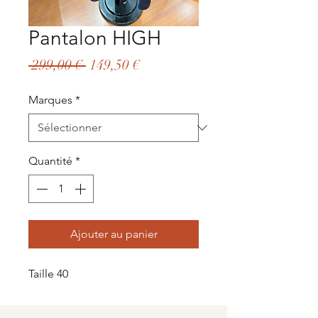
Pantalon HIGH
Prix
Prix
 299,00 € 
149,50 €
original
promotionnel
Marques
*
Quantité
*
Ajouter au panier
Taille 40