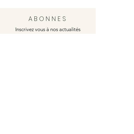
ABONNES
Inscrivez vous à nos actualités
Envoyer
Justine
4 rue de la poste
21000 DIJON
Indies / Bleu Blanc Rouge