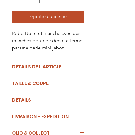
Ajouter au panier
Robe Noire et Blanche avec des
manches doublée décolté fermé
par une perle mini jabot
DÉTAILS DE L'ARTICLE
Robe Noire et Blanche avec des
TAILLE & COUPE
manches doublée petit col mao
froncé
Robe droite
decolté en goutte fermé par une
DETAILS
perle
Couleur: Noire et Blanche
LIVRAISON - EXPEDITION
100 % Polyestere
pressing
Forfait livraison expédition de 10 €
Code du produit : 1g15qz
CLIC & COLLECT
pour toute commande à destination