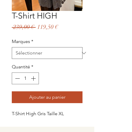
T-Shirt HIGH
Prix
Prix
 239,00 € 
119,50 €
original
promotionnel
Marques
*
Quantité
*
Ajouter au panier
T-Shirt High Gris Taille XL