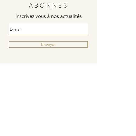
ABONNES
Inscrivez vous à nos actualités
Envoyer
Justine
4 rue de la poste
21000 DIJON
Indies / Bleu Blanc Rouge
6 rue de la poste