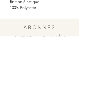
finition élastique.
100% Polyester
ABONNES
Inscrivez vous à nos actualités
Envoyer
Justine
4 rue de la poste
21000 DIJON