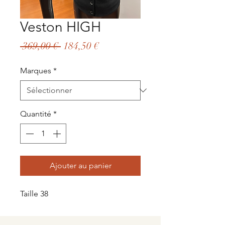
Veston HIGH
Prix
Prix
 369,00 € 
184,50 €
original
promotionnel
Marques
*
Quantité
*
Ajouter au panier
Taille 38