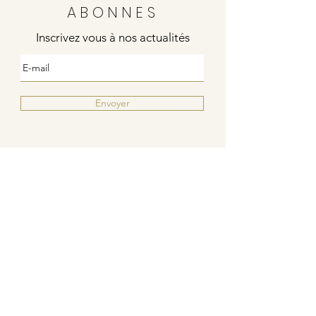
ABONNES
Inscrivez vous à nos actualités
Envoyer
Justine
4 rue de la poste
21000 DIJON
Indies / Bleu Blanc Rouge
6 rue de la poste